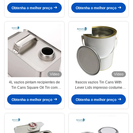
para o produto químico de
de 1 pintura do galão com tampa
embalagem do diluidor
plástica
Obtenha o melhor preço
Obtenha o melhor preço
Vídeo
Vídeo
4L vazios pintam recipientes de
frascos vazios Tin Cans With
Tin Cans Square Oil Tin com
Lever Lids impresso costume
tampa
ISO9001 da pintura 3.7L
Obtenha o melhor preço
Obtenha o melhor preço