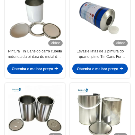
Vídeo
Vídeo
Pintura Tin Cans do carro cubeta
Esvazie latas de 1 pintura do
redonda da pintura do metal de 4
quarto, pinte Tin Cans For
litros com tampa
Hardener Package pequeno
Obtenha o melhor preço
Obtenha o melhor preço