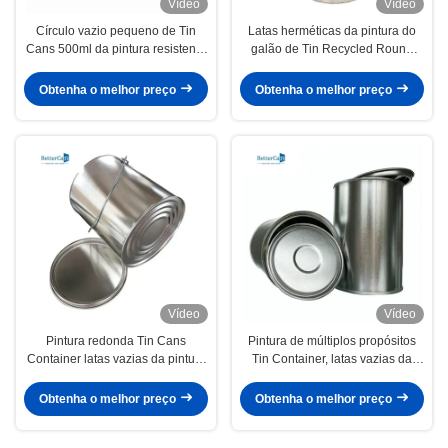
Vídeo
Vídeo
Círculo vazio pequeno de Tin
Latas herméticas da pintura do
Cans 500ml da pintura resistente
galão de Tin Recycled Round
à corrosão com tampa da
Empty One da pintura do metal
alavanca
de selo
Obtenha o melhor preço
Obtenha o melhor preço
Vídeo
Vídeo
Pintura redonda Tin Cans
Pintura de múltiplos propósitos
Container latas vazias da pintura
Tin Container, latas vazias da
do galão do metal 4L
pintura do galão com tampas
Obtenha o melhor preço
Obtenha o melhor preço