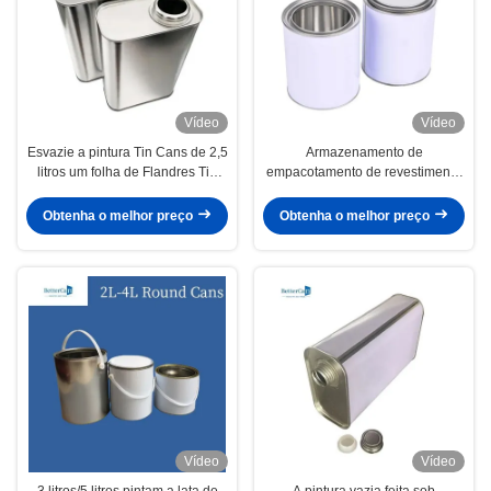
Vídeo
Vídeo
Esvazie a pintura Tin Cans de 2,5
Armazenamento de
litros um folha de Flandres Tin
empacotamento de revestimento
With Pressure Cap de 1 galão
de Tin Can Container For
Chemical da indústria
Obtenha o melhor preço
Obtenha o melhor preço
Vídeo
Vídeo
3 litros/5 litros pintam a lata de
A pintura vazia feita sob