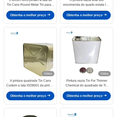
Tin Cans Round Metal Tin para o
encomenda do quarto enlata ISO
armazenamento de revestimento
retangular 9001 de Tin Can With
químico
Screw Cap
Obtenha o melhor preço
Obtenha o melhor preço
Vídeo
Vídeo
A pintura quadrada Tin Cans
Pintura vazia Tin For Thinner
Custom a lata ISO9001 da pintura
Chemical do quadrado de Tin
do metal de 5 galões aprovou
Can 2L do quadrado do tampão
da pressão
Obtenha o melhor preço
Obtenha o melhor preço