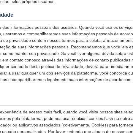
eitas pelos próprios usuários.
cidade
 das informações pessoais dos usuários. Quando você usa os serviços
s, usaremos e compartilharemos suas informações pessoais de acordo 
tica de privacidade contém nossos termos para a coleta, armazenamento
teção de suas informações pessoais. Recomendamos que você leia esta
r como manter sua privacidade. Se você tiver alguma dúvida sobre esta
ar em contato conosco através das informações de contato publicadas 
quer conteúdo desta política de privacidade, deverá parar imediatame
inuar a usar qualquer um dos serviços da plataforma, você concorda q
os e compartilharemos legalmente suas informações de acordo com es
xperiência de acesso mais fácil, quando você visita nossos sites rela
necidos pela plataforma, podemos usar cookies, cookies flash ou outro
egador ou aplicativos associados (coletivamente, Cookies) para fornec
e usuário personalizados. Por favor, entenda que alguns de nossos se