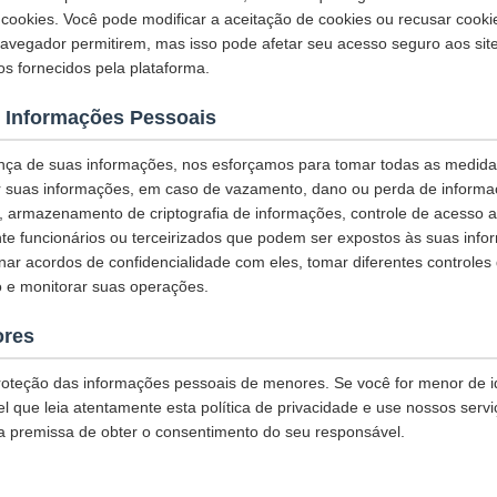
ookies. Você pode modificar a aceitação de cookies ou recusar cook
navegador permitirem, mas isso pode afetar seu acesso seguro aos sit
os fornecidos pela plataforma.
 Informações Pessoais
nça de suas informações, nos esforçamos para tomar todas as medid
r suas informações, em caso de vazamento, dano ou perda de informaç
L, armazenamento de criptografia de informações, controle de acesso 
te funcionários ou terceirizados que podem ser expostos às suas info
inar acordos de confidencialidade com eles, tomar diferentes controles
 e monitorar suas operações.
ores
oteção das informações pessoais de menores. Se você for menor de 
 que leia atentamente esta política de privacidade e use nossos servi
a premissa de obter o consentimento do seu responsável.