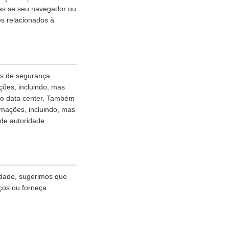
ies se seu navegador ou
es relacionados à
as de segurança
ões, incluindo, mas
ao data center. Também
rmações, incluindo, mas
 de autoridade
idade, sugerimos que
ços ou forneça