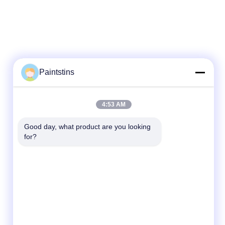
Paintstins
Contato rápido
4:53 AM
Telefone
00-86-13711606141
Good day, what product are you looking 
for?
E-mail
gembettercan@gmail.com
Endereço
Rua Huacheng, distrito de Huadu, cidade de
Guangzhou, província de Guangdong, China.