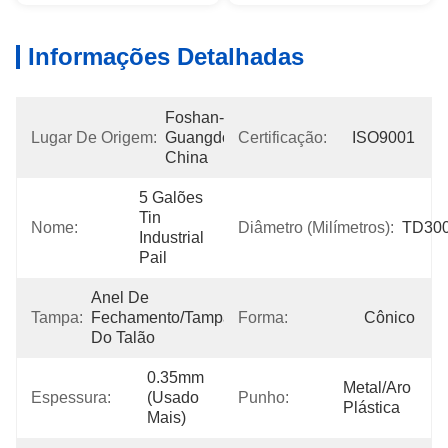
Informações Detalhadas
Foshan-
Lugar De Origem:
Guangdong-
Certificação:
ISO9001
China
5 Galões 
Tin 
Nome:
Diâmetro (milímetros):
TD30
Industrial 
Pail
Anel De 
Tampa:
Fechamento/tampa 
Forma:
Cônico
Do Talão
0.35mm 
Metal/aro 
Espessura:
(usado 
Punho:
Plástica
Mais)