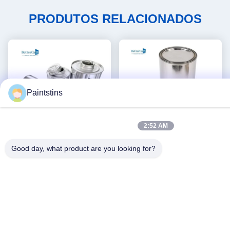
PRODUTOS RELACIONADOS
Paintstins
2:52 AM
Good day, what product are you looking for?
A pintura industrial cilíndrica
Cubeta da pintura de 1
de Logo Debossed Glue
galão pintura Tin Container
Packaging Empty 250ml das
Manufacturers do metal de 4
Obtenha o melhor
Obtenha o melhor
latas da pintura pode
litros
preço
preço