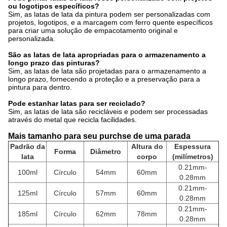
ou logotipos específicos?
Sim, as latas de lata da pintura podem ser personalizadas com
projetos, logotipos, e a marcagem com ferro quente específicos
para criar uma solução de empacotamento original e
personalizada.
São as latas de lata apropriadas para o armazenamento a
longo prazo das pinturas?
Sim, as latas de lata são projetadas para o armazenamento a
longo prazo, fornecendo a proteção e a preservação para a
pintura para dentro.
Pode estanhar latas para ser reciclado?
Sim, as latas de lata são recicláveis e podem ser processadas
através do metal que recicla facilidades.
Mais tamanho para seu purchse de uma parada
Padrão da
Altura do
Espessura
Forma
Diâmetro
lata
corpo
(milímetros)
0.21mm-
100ml
Círculo
54mm
60mm
0.28mm
0.21mm-
125ml
Círculo
57mm
60mm
0.28mm
0.21mm-
185ml
Círculo
62mm
78mm
0.28mm