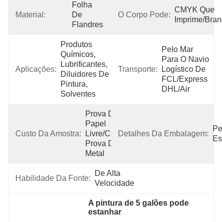
Folha 
CMYK Que 
Material:
De 
O Corpo Pode:
Imprime/bran
Flandres
Produtos 
Pelo Mar 
Químicos, 
Para O Navio 
Lubrificantes, 
Aplicações:
Transporte:
Logístico De 
Diluidores De 
FCL/Express 
Pintura, 
DHL/Air
Solventes
Prova De 
Papel 
Pe
Custo Da Amostra:
Livre/carga 
Detalhes Da Embalagem:
Es
Prova Do 
Metal
De Alta 
Habilidade Da Fonte:
Velocidade
A pintura de 5 galões pode 
estanhar
, 